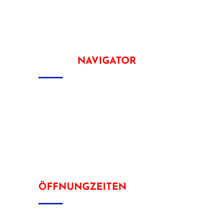
Tel: 040 66904390
E-Mail: info@tischlerei-kavlak.de
SEITEN
NAVIGATOR
Home
Über Uns
Galerie
Kontakt
ÖFFNUNGZEITEN