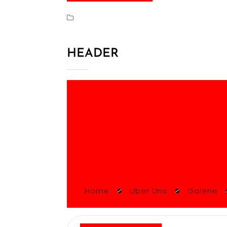
HEADER
Home
Über Uns
Galerie